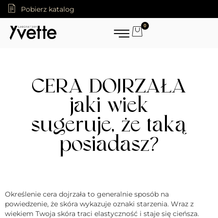
Pobierz katalog
0
CERA DOJRZAŁA
jaki wiek
sugeruje, że taką
posiadasz?
Określenie cera dojrzała to generalnie sposób na
powiedzenie, że skóra wykazuje oznaki starzenia. Wraz z
wiekiem Twoja skóra traci elastyczność i staje się cieńsza.