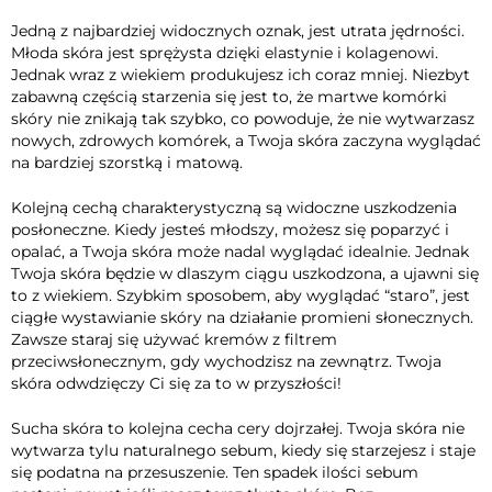
Jedną z najbardziej widocznych oznak, jest utrata jędrności.
Młoda skóra jest sprężysta dzięki
elastynie
i kolagenowi.
Jednak wraz z wiekiem produkujesz ich coraz mniej. Niezbyt
zabawną częścią starzenia się jest to, że martwe komórki
skóry nie znikają tak szybko, co powoduje, że nie wytwarzasz
nowych, zdrowych komórek, a Twoja skóra zaczyna wyglądać
na bardziej szorstką i matową.
Kolejną cechą charakterystyczną są widoczne uszkodzenia
posłoneczne. Kiedy jesteś młodszy, możesz się poparzyć i
opalać, a Twoja skóra może nadal wyglądać idealnie. Jednak
Twoja skóra będzie w dlaszym ciągu uszkodzona, a ujawni się
to z wiekiem. Szybkim sposobem, aby wyglądać “staro”, jest
ciągłe wystawianie skóry na działanie promieni słonecznych.
Zawsze staraj się używać kremów z filtrem
przeciwsłonecznym, gdy wychodzisz na zewnątrz. Twoja
skóra odwdzięczy Ci się za to w przyszłości!
Sucha skóra to kolejna cecha cery dojrzałej. Twoja skóra nie
wytwarza tylu naturalnego sebum, kiedy się starzejesz i staje
się podatna na przesuszenie. Ten spadek ilości sebum