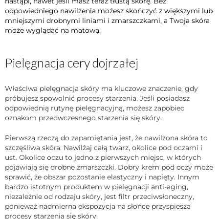
nastąpi, nawet jeśli masz teraz tłustą skórę. Bez
odpowiedniego nawilżenia możesz skończyć z większymi lub
mniejszymi drobnymi liniami i zmarszczkami, a Twoja skóra
może wyglądać na matową.
Pielęgnacja cery dojrzałej
Właściwa pielęgnacja skóry ma kluczowe znaczenie, gdy
próbujesz spowolnić procesy starzenia. Jeśli posiadasz
odpowiednią rutynę pielęgnacyjną, możesz zapobiec
oznakom przedwczesnego starzenia się skóry.
Pierwszą rzeczą do zapamiętania jest, że nawilżona skóra to
szczęśliwa skóra. Nawilżaj całą twarz, okolice pod oczami i
ust. Okolice oczu to jedno z pierwszych miejsc, w których
pojawiają się drobne zmarszczki. Dobry krem ​​pod oczy może
sprawić, że obszar pozostanie elastyczny i ​​napięty. Innym
bardzo istotnym produktem w pielęgnacji anti-aging,
niezależnie od rodzaju skóry, jest filtr przeciwsłoneczny,
ponieważ nadmierna ekspozycja na słońce przyspiesza
procesy starzenia się skóry.