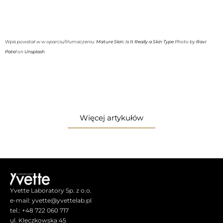
Dodaj do koszyka
Wpis powstał w w oparciu/tłumaczeniu:
Mature Skin: Is It Really a Skin Type
Photo by
Ravi
Patel
on
Unsplash
Więcej artykułów
Yvette Laboratory Sp. z o.o.
e-mail: yvette@yvettelab.pl
tel.: +48 722 060 717
ul. Kleczkowska 45